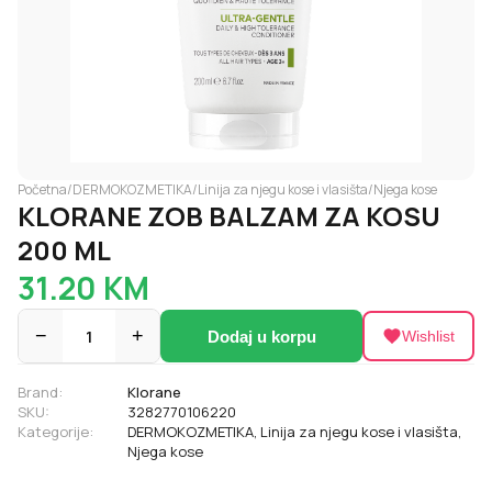
Početna
/
DERMOKOZMETIKA
/
Linija za njegu kose i vlasišta
/
Njega kose
KLORANE ZOB BALZAM ZA KOSU
200 ML
31.20
KM
−
1
+
Dodaj u korpu
Wishlist
Brand:
Klorane
SKU:
3282770106220
Kategorije:
DERMOKOZMETIKA
,
Linija za njegu kose i vlasišta
,
Njega kose