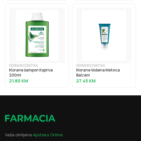
DERMOKOZMETIKA
DERMOKOZMETIKA
Klorane šampon Kopriva
Klorane Vodena Metvica
200ml
Balzam
21.80
KM
27.45
KM
Vaša omiljena
Apoteka Online