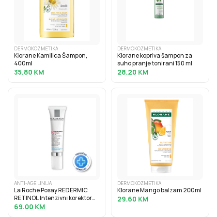
DERMOKOZMETIKA
DERMOKOZMETIKA
Klorane Kamilica Šampon,
Klorane kopriva šampon za
400ml
suho pranje tonirani 150 ml
35.80
KM
28.20
KM
ANTI-AGE LINIJA
DERMOKOZMETIKA
La Roche Posay REDERMIC
Klorane Mango balzam 200ml
RETINOL Intenzivni korektor
29.60
KM
protiv bora za osjetljivu kožu
69.00
KM
oko očiju, 15 ml