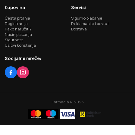
Kupovina
Servisi
Česta pitanja
Sigurno plaćanje
Registracija
Reklamacije i povrat
Kako naručiti?
Dostava
Način plaćanja
Sigurnost
Uslovi korištenja
Socijalne mreže:
Farmacia ©
2026