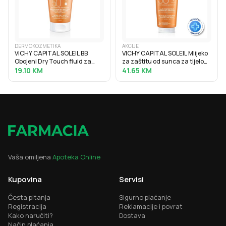
DERMOKOZMETIKA
AKCIJE
VICHY CAPITAL SOLEIL BB
VICHY CAPITAL SOLEIL Mlijeko
Obojeni Dry Touch fluid za
za zaštitu od sunca za tijelo
zaštitu od sunca SPF50, 50 ml
SPF30, obiteljsko pakiranje,
19.10
KM
41.65
KM
300 ml
Vaša omiljena
Apoteka Online
Kupovina
Servisi
Česta pitanja
Sigurno plaćanje
Registracija
Reklamacije i povrat
Kako naručiti?
Dostava
Način plaćanja