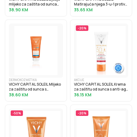
mlijeko za zaštita od sunca
Matirajuća njega 3-u-1 protiv
SPF50+, 300 ml
masnog sjaja SPF50+, 50 ml
38.90
KM
35.65
KM
-
20
%
DERMOKOZMETIKA
AKCIJE
VICHY CAPITAL SOLEIL Mlijeko
VICHY CAPITAL SOLEIL Krema
za zaštitu od sunca s
za zaštitu od sunca s anti-age
hidratacijskom hijaluronskom
efektom SPF50, 50 ml
38.60
KM
36.15
KM
kiselinom SPF30, 200 ml
-
50
%
-
20
%