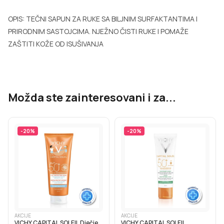
OPIS: TEČNI SAPUN ZA RUKE SA BILJNIM SURFAKTANTIMA I
PRIRODNIM SASTOJCIMA. NJEŽNO ČISTI RUKE I POMAŽE
ZAŠTITI KOŽE OD ISUŠIVANJA
Možda ste zainteresovani i za...
-
20
%
-
20
%
AKCIJE
AKCIJE
VICHY CAPITAL SOLEIL Dječje
VICHY CAPITAL SOLEIL