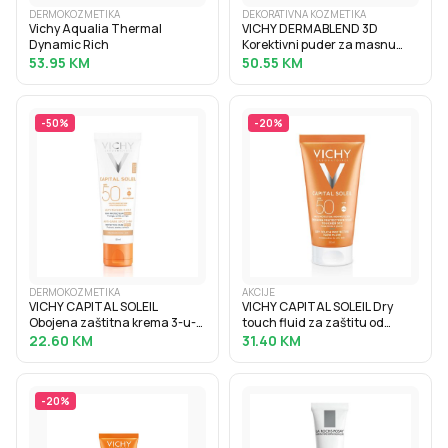
DERMOKOZMETIKA
DEKORATIVNA KOZMETIKA
Vichy Aqualia Thermal
VICHY DERMABLEND 3D
Dynamic Rich
Korektivni puder za masnu
kožu sklonu aknama s visokim
53.95
KM
50.55
KM
stupnjem prekrivanja, 30 ml, 15
Opal
-
50
%
-
20
%
DERMOKOZMETIKA
AKCIJE
VICHY CAPITAL SOLEIL
VICHY CAPITAL SOLEIL Dry
Obojena zaštitna krema 3-u-1
touch fluid za zaštitu od
protiv tamnih mrlja SPF50+, 50
sunca protiv masnoga sjaja
22.60
KM
31.40
KM
ml
SPF50, 50 ml
-
20
%