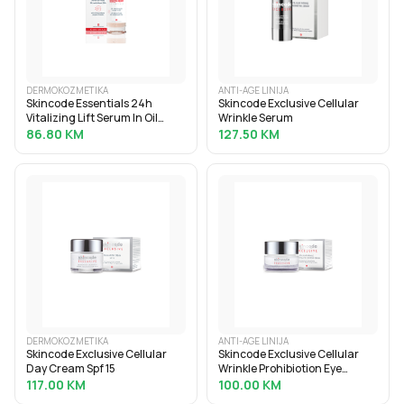
DERMOKOZMETIKA
ANTI-AGE LINIJA
Skincode Essentials 24h
Skincode Exclusive Cellular
Vitalizing Lift Serum In Oil
Wrinkle Serum
28ml
86.80
KM
127.50
KM
DERMOKOZMETIKA
ANTI-AGE LINIJA
Skincode Exclusive Cellular
Skincode Exclusive Cellular
Day Cream Spf 15
Wrinkle Prohibiotion Eye
Cream 15ml
117.00
KM
100.00
KM