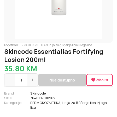
Početna
/
DERMOKOZMETIKA
/
Linija za čišćenje lica
/
Njega lica
Skincode Essentialias Fortifying
Losion 200ml
35.80
KM
−
1
+
Nije dostupno
Wishlist
Brand:
Skincode
SKU:
7640107010262
Kategorije:
DERMOKOZMETIKA
,
Linija za čišćenje lica
,
Njega
lica