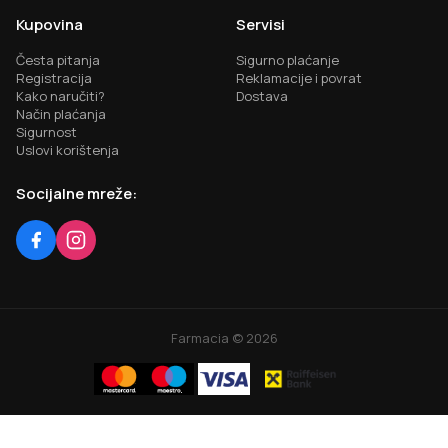
Kupovina
Servisi
Česta pitanja
Sigurno plaćanje
Registracija
Reklamacije i povrat
Kako naručiti?
Dostava
Način plaćanja
Sigurnost
Uslovi korištenja
Socijalne mreže:
Farmacia ©
2026