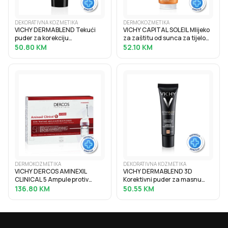
DEKORATIVNA KOZMETIKA
DERMOKOZMETIKA
VICHY DERMABLEND Tekući
VICHY CAPITAL SOLEIL Mlijeko
puder za korekciju
za zaštitu od sunca za tijelo
neujednačene boje kože
SPF30, obiteljsko pakiranje,
50.80
KM
52.10
KM
SPF28, 30 ml, 15 Opal
300 ml
DERMOKOZMETIKA
DEKORATIVNA KOZMETIKA
VICHY DERCOS AMINEXIL
VICHY DERMABLEND 3D
CLINICAL 5 Ampule protiv
Korektivni puder za masnu
ispadanja kose za žene 21x6
kožu sklonu aknama s visokim
136.80
KM
50.55
KM
ml
stupnjem prekrivanja, 30 ml,
35 Sand