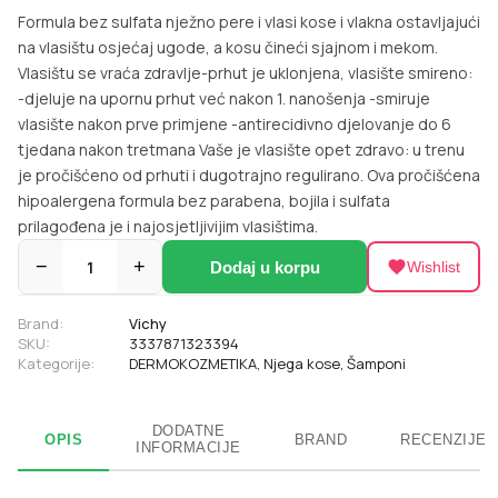
Formula bez sulfata nježno pere i vlasi kose i vlakna ostavljajući
na vlasištu osjećaj ugode, a kosu čineći sjajnom i mekom.
Vlasištu se vraća zdravlje-prhut je uklonjena, vlasište smireno:
-djeluje na upornu prhut već nakon 1. nanošenja -smiruje
vlasište nakon prve primjene -antirecidivno djelovanje do 6
tjedana nakon tretmana Vaše je vlasište opet zdravo: u trenu
je pročišćeno od prhuti i dugotrajno regulirano. Ova pročišćena
hipoalergena formula bez parabena, bojila i sulfata
prilagođena je i najosjetljivijim vlasištima.
−
1
+
Dodaj u korpu
Wishlist
Brand:
Vichy
SKU:
3337871323394
Kategorije:
DERMOKOZMETIKA
,
Njega kose
,
Šamponi
DODATNE
OPIS
BRAND
RECENZIJE
INFORMACIJE