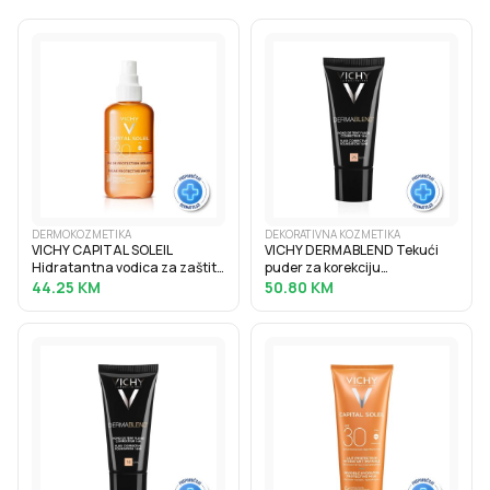
DERMOKOZMETIKA
DEKORATIVNA KOZMETIKA
VICHY CAPITAL SOLEIL
VICHY DERMABLEND Tekući
Hidratantna vodica za zaštitu
puder za korekciju
od sunca za naglašen ten
neujednačene boje kože
44.25
KM
50.80
KM
SPF30, 200 ml
SPF28, 30 ml, 25 Nude