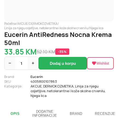
Početna
/
AKCIJE
/
DERMOKOZMETIKA
/
Linija za njegu osjetljive, netolerantne i kože skolne crvenilu
/
Njega lica
Eucerin AntiRedness Nocna Krema
50ml
33.85
KM
52.10
KM
-
35
%
−
1
+
Dodaj u korpu
Wishlist
Brand:
Eucerin
SKU:
4005800107863
Kategorije:
AKCIJE
,
DERMOKOZMETIKA
,
Linija za njegu
osjetljive, netolerantne i kože skolne crvenilu
,
Njega lica
DODATNE
OPIS
BRAND
RECENZIJE
INFORMACIJE