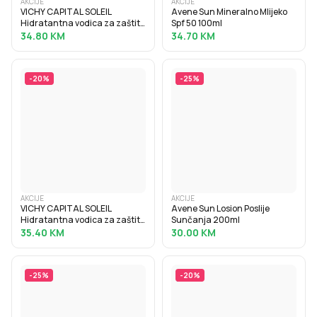
AKCIJE
AKCIJE
VICHY CAPITAL SOLEIL
Avene Sun Mineralno Mlijeko
Hidratantna vodica za zaštitu
Spf 50 100ml
od sunca SPF30, 200 ml
34.80
KM
34.70
KM
-
20
%
-
25
%
AKCIJE
AKCIJE
VICHY CAPITAL SOLEIL
Avene Sun Losion Poslije
Hidratantna vodica za zaštitu
Sunčanja 200ml
od sunca za naglašen ten
35.40
KM
30.00
KM
SPF30, 200 ml
-
25
%
-
20
%