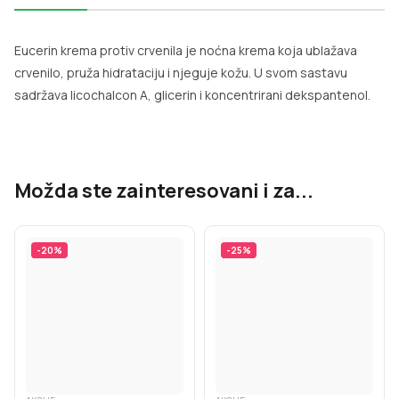
Eucerin krema protiv crvenila je noćna krema koja ublažava
crvenilo, pruža hidrataciju i njeguje kožu. U svom sastavu
sadržava licochalcon A, glicerin i koncentrirani dekspantenol.
Možda ste zainteresovani i za...
-
20
%
-
25
%