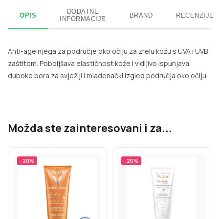
DODATNE
OPIS
BRAND
RECENZIJE
INFORMACIJE
Anti-age njega za područje oko očiju za zrelu kožu s UVA i UVB
zaštitom. Poboljšava elastičnost kože i vidljivo ispunjava
duboke bora za svježiji i mladenački izgled područja oko očiju.
Možda ste zainteresovani i za...
-
20
%
-
20
%