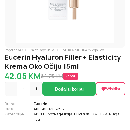
Početna
/
AKCIJE
/
Anti-age linija
/
DERMOKOZMETIKA
/
Njega lica
Eucerin Hyaluron Filler + Elasticity
Krema Oko Očiju 15ml
42.05
KM
64.75
KM
-
35
%
−
1
+
Dodaj u korpu
Wishlist
Brand:
Eucerin
SKU:
4005800256295
Kategorije:
AKCIJE
,
Anti-age linija
,
DERMOKOZMETIKA
,
Njega
lica