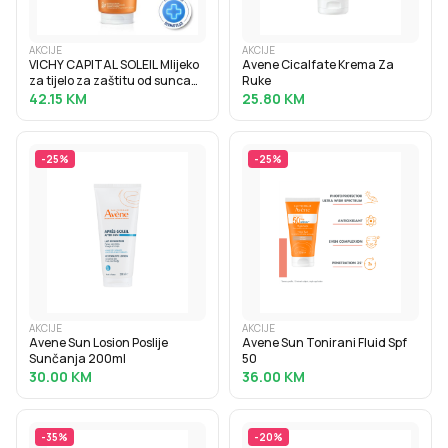
AKCIJE
AKCIJE
VICHY CAPITAL SOLEIL Mlijeko
Avene Cicalfate Krema Za
za tijelo za zaštitu od sunca
Ruke
SPF50+, obiteljsko pakiranje,
42.15
KM
25.80
KM
300 ml
-
25
%
-
25
%
AKCIJE
AKCIJE
Avene Sun Losion Poslije
Avene Sun Tonirani Fluid Spf
Sunčanja 200ml
50
30.00
KM
36.00
KM
-
35
%
-
20
%